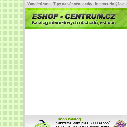
Vánoční sms
Tipy na vánoční dárky
Internet Holýšov
Eshop katalog, internetové obchody - Eshop-centrum.cz
Eshop katalog
Nabízíme Vám přes 3000 eshopů