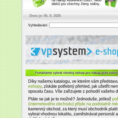
na nákup veškerého zboží, nebo
dárků pro všechny členy rodiny.
Dnes je: 06. 8. 2026
Vyhledávání:
VPsystem e-shop na míru
Pomáháme vybrat vhodný eshop pro nákup přes i
Díky našemu katalogu, ve kterém vám předsta
eshopy
, získáte potřebný přehled, jak ušetřit ne
spoustu času. Vše zařizujete z pohodlí vašeho 
Ptáte se jak je to možné? Jednoduše, jelikož
po
(internetového obchodu) přijde na podstatně m
kamenný obchod, za který musí obchodník platit
vybrat vhodnou lokalitu, zaměstnávat personál 