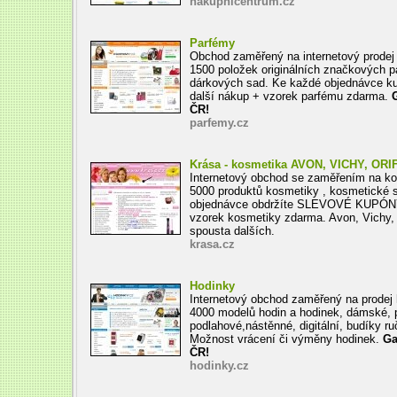
nakupnicentrum.cz
Parfémy
Obchod zaměřený na internetový prodej 
1500 položek originálních značkových p
dárkových sad. Ke každé objednávce k
další nákup + vzorek parfému zdarma.
G
ČR!
parfemy.cz
Krása - kosmetika AVON, VICHY, ORI
Internetový obchod se zaměřením na ko
5000 produktů kosmetiky , kosmetické 
objednávce obdržíte SLEVOVÉ KUPÓNY
vzorek kosmetiky zdarma. Avon, Vichy, 
spousta dalších.
krasa.cz
Hodinky
Internetový obchod zaměřený na prodej 
4000 modelů hodin a hodinek, dámské, 
podlahové,nástěnné, digitální, budíky ruč
Možnost vrácení či výměny hodinek.
Ga
ČR!
hodinky.cz