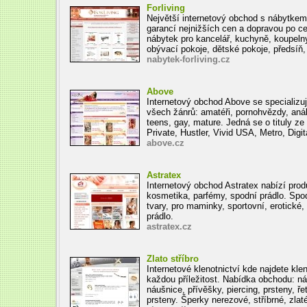
Forliving
Největší internetový obchod s nábytkem
garancí nejnižších cen a dopravou po c
nábytek pro kancelář, kuchyně, koupelny,
obývací pokoje, dětské pokoje, předsíň,
nabytek-forliving.cz
Above
Internetový obchod Above se specializuj
všech žánrů: amatéři, pornohvězdy, anál,
teens, gay, mature. Jedná se o tituly ze 
Private, Hustler, Vivid USA, Metro, Digita
above.cz
Astratex
Internetový obchod Astratex nabízí produ
kosmetika, parfémy, spodní prádlo. Spodn
tvary, pro maminky, sportovní, erotické
prádlo.
astratex.cz
Zlato stříbro
Internetové klenotnictví kde najdete kle
každou příležitost. Nabídka obchodu: ná
náušnice, přívěšky, piercing, prsteny, ř
prsteny. Šperky nerezové, stříbrné, zlat