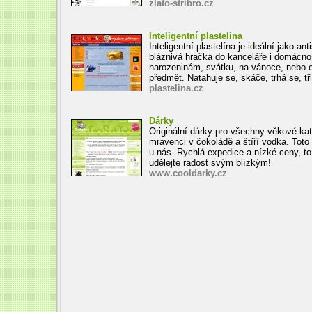
zlato-stribro.cz
Inteligentní plastelina
Inteligentní plastelína je ideální jako ant
bláznivá hračka do kanceláře i domácnos
narozeninám, svátku, na vánoce, nebo or
předmět. Natahuje se, skáče, trhá se, tři
plastelina.cz
Dárky
Originální dárky pro všechny věkové kat
mravenci v čokoládě a štíří vodka. Toto
u nás. Rychlá expedice a nízké ceny, to
udělejte radost svým blízkým!
www.cooldarky.cz