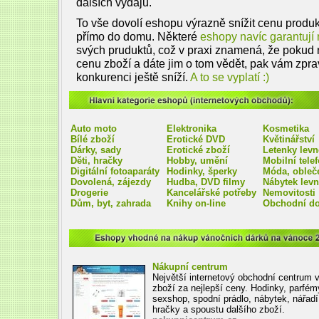
dalších výdajů.
To vše dovolí eshopu výrazně snížit cenu produk
přímo do domu. Některé
eshopy navíc garantují 
svých pruduktů, což v praxi znamená, že pokud 
cenu zboží a dáte jim o tom vědět, pak vám zpra
konkurenci ještě sníží.
A to se vyplatí :)
Hlavní kategorie eshopů (internetových obchodů)
Auto moto
Elektronika
Kosmetika
Bílé zboží
Erotické DVD
Květinářství
Dárky, sady
Erotické zboží
Letenky levn
Děti, hračky
Hobby, umění
Mobilní tele
Digitální fotoaparáty
Hodinky, šperky
Móda, obleč
Dovolená, zájezdy
Hudba, DVD filmy
Nábytek levn
Drogerie
Kancelářské potřeby
Nemovitosti
Dům, byt, zahrada
Knihy on-line
Obchodní d
Eshopy vhodné na nákup vánočních dárků na vá
Nákupní centrum
Největší internetový obchodní centrum v
zboží za nejlepší ceny. Hodinky, parfém
sexshop, spodní prádlo, nábytek, nářadí
hračky a spoustu dalšího zboží.