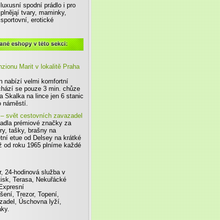
luxusní spodní prádlo i pro
plnějąí tvary, maminky,
sportovní, erotické
 sekci
zionu Marit v lokalitě Praha
 nabízí velmi komfortní
chází se pouze 3 min. chůze
a Skalka na lince jen 6 stanic
 náměstí.
 – svět cestovních zavazadel
adla prémiové značky za
ry, tašky, brašny na
etní etue od Delsey na krátké
Již od roku 1965 plníme každé
, 24-hodinová služba v
tisk, Terasa, Nekuřácké
Expresní
šení, Trezor, Topení,
adel, Úschovna lyží,
áky.