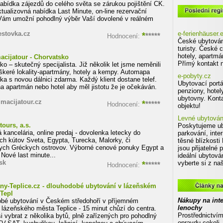
nabídka zájezdů do celého světa se zárukou pojištění CK.
Poslední registrované eshopy v
tualizovná nabídka Last Minute, on-line rezervační
ám umožní pohodlný výběr Vaší dovolené v reálném
stovka.cz
*
e-ferienhäuser.
*****
Hodnocení:
České ubytován
turisty. České 
hotely, apartmá
cijatour - Chorvatsko
Přímý kontakt n
o – skutečný specijalista. Již několik let jsme neměnili
škeré lokality-apartmány, hotely a kempy. Automapa
e-pobyty.cz
ka s novou dálnici zdarma. Každý klient dostane telef.
Ubytovací portá
na apartmán nebo hotel aby měl jistotu že je očekáván.
penziony, hotel
ubytovny. Konta
macijatour.cz
*
*****
Hodnocení:
objektu!
Levné ubytován
tours, a.s.
Poskytujeme ub
 kancelária, online predaj - dovolenka letecky do
parkování, inte
ch kútov Sveta, Egypta, Turecka, Malorky, či
těsné blízkosti
ych Gréckych ostrovov. Výborné cenové ponuky Egypt a
jsou přijatelné
 Nové last minute...
ideální ubytová
sk
*
vyberte si z na
*****
Hodnocení:
Články na téma: eshopy:
ny-Teplice.cz - dlouhodobé ubytování v lázeňském
Tepl
Nákupy na inte
bé ubytování v Českém středohoří v příjemném
lenochy
í lázeňského města Teplice - 15 minut chůzí do centra.
Prostřednictvím
i vybrat z několika bytů, plně zařízených pro pohodlný
opravdu cokoli 