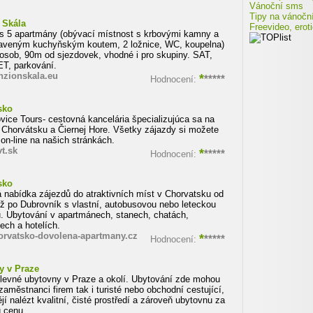
Vánoční sms
Tipy na vánočn
 Skála
Freevideo, erot
s 5 apartmány (obývací místnost s krbovými kamny a
aveným kuchyňským koutem, 2 ložnice, WC, koupelna)
 osob, 90m od sjezdovek, vhodné i pro skupiny. SAT,
T, parkování.
zionskala.eu
*
*****
Hodnocení:
sko
vice Tours- cestovná kancelária špecializujúca sa na
 Chorvátsku a Čiernej Hore. Všetky zájazdy si možete
 on-line na našich stránkách.
t.sk
*
*****
Hodnocení:
sko
 nabídka zájezdů do atraktivních míst v Chorvatsku od
 po Dubrovník s vlastní, autobusovou nebo leteckou
. Ubytování v apartmánech, stanech, chatách,
ech a hotelích.
rvatsko-dovolena-apartmany.cz
*
*****
Hodnocení:
y v Praze
, levné ubytovny v Praze a okolí. Ubytování zde mohou
 zaměstnanci firem tak i turisté nebo obchodní cestující,
ějí nalézt kvalitní, čisté prostředí a zároveň ubytovnu za
u cenu.