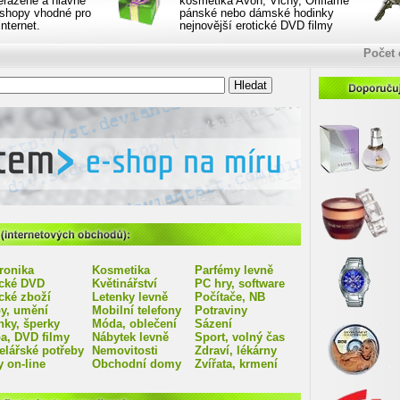
eřazené a hlavně
kosmetika Avon, Vichy, Oriflame
eshopy vhodné pro
pánské nebo dámské hodinky
nternet.
nejnovější erotické DVD filmy
Počet 
Doporučujeme eshopy:
ů (internetových obchodů):
ronika
Kosmetika
Parfémy levně
ické DVD
Květinářství
PC hry, software
cké zboží
Letenky levně
Počítače, NB
y, umění
Mobilní telefony
Potraviny
nky, šperky
Móda, oblečení
Sázení
a, DVD filmy
Nábytek levně
Sport, volný čas
elářské potřeby
Nemovitosti
Zdraví, lékárny
 on-line
Obchodní domy
Zvířata, krmení