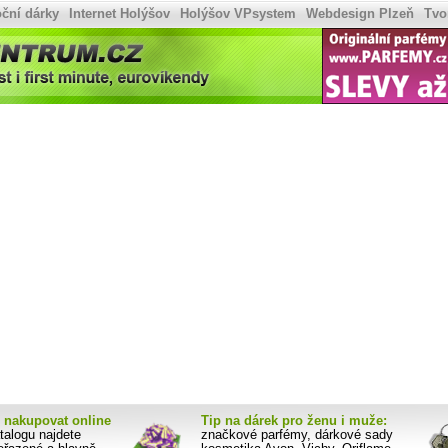
ční dárky
Internet Holýšov
Holýšov VPsystem
Webdesign Plzeň
Tvo
ntrum.cz
nakupovat online
Tip na dárek pro ženu i muže:
alogu najdete
značkové parfémy, dárkové sady