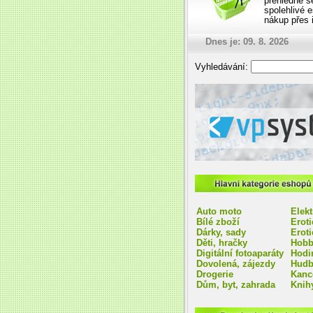
přehledně s
spolehlivé 
nákup přes i
Dnes je: 09. 8. 2026
Vyhledávání:
VPsystem e-shop na míru
Hlavní kategorie eshop
Auto moto
Elekt
Bílé zboží
Erot
Dárky, sady
Eroti
Děti, hračky
Hobb
Digitální fotoaparáty
Hodi
Dovolená, zájezdy
Hudb
Drogerie
Kanc
Dům, byt, zahrada
Knihy