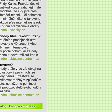
 Fridy Kahlo. Pravda, české
někud konzervativnější, ale
podobné, že i vy jste přes
i domácí techniku či odbornou
o minimálně někoho takového
ákupů přes internet roste rok
í o tom stamilionové obraty.
zdroj: novinky.cz
chody hlásí rekordní tržby
rtuálních prodejnách utratí
svátky o 40 procent více
 Příjmy internetových
y podle odborníků za celý
sáhnout devět miliard korun.
zdroj: aktualne.centrum.cz
nternetu?
hody stále více získávají na
o úspory času v nich lze
pory peněz. Přestože se
 věnovat možným způsobům
rnetu, nemůžeme pominout
í provozovatelů e-obchodů a
kazníků.
zdroj: aktualne.centrum.cz
m.cz :