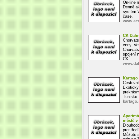
On-line 
Denně ak
systém V
čase.
www.ece
CK Dalma
Chorvatsk
ceny. Ve
Chorvats
spojení 
CK
www.dal
Kartago 
Cestovná
Exotický
prekrásn
Tunisko.
kartago.
Apartmá
městě v 
Dlouhodo
prostřed
Můžete s