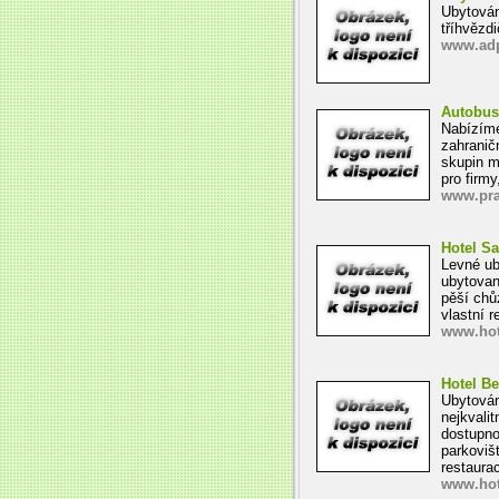
Ubytován
tříhvězd
www.adp
Autobuso
Nabízíme
zahranič
skupin m
pro firmy
www.pra
Hotel Sa
Levné ub
ubytovan
pěší chů
vlastní r
www.hote
Hotel B
Ubytován
nejkvalit
dostupno
parkoviš
restaurac
www.hot