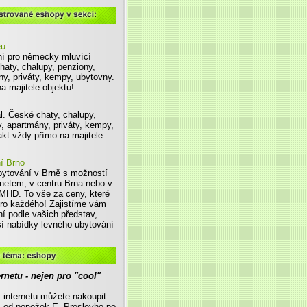
 sekci
eu
í pro německy mluvící
chaty, chalupy, penziony,
ny, priváty, kempy, ubytovny.
a majitele objektu!
l. České chaty, chalupy,
y, apartmány, priváty, kempy,
kt vždy přímo na majitele
í Brno
ytování v Brně s možností
rnetem, v centru Brna nebo v
 MHD. To vše za ceny, které
 pro každého! Zajistíme vám
ní podle vašich představ,
ší nabídky levného ubytování
rnetu - nejen pro "cool"
 internetu můžete nakoupit
- od ponožek E. Presleyho po