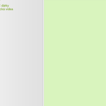
í dárky
ická videa