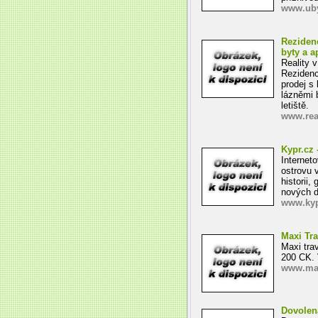
www.uby
Rezidenc
byty a a
Reality 
Rezidenc
prodej s
lázněmi 
letiště.
www.real
Kypr.cz 
Internet
ostrovu 
historii,
nových d
www.kyp
Maxi Tra
Maxi trav
200 CK. 
www.max
Dovolen