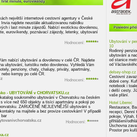
i first minute, eurovíkendy
kách největší internetové cestovní agentury v České
e Invia najdete neustále aktualizovanou nabídku
Poslední tři schválené eshopy v
vých i last minute zájezdů. Nabízí exotickou dovolenou,
ute, eurovíkendy, poznávací zájezdy, letenky, ubytovaní
*****
Ubytování v pen
*
Hodnocení:
10
Rodinný penzion
ubytování a na
od stanice metr
 Vám nabízí ubytování a dovolenou v celé ČR. Najdete
od Václavského
 na ubytování, turistiku nebo dovolenou. Vyhledá Vám
tely, penziony, chaty, chalupy, priváty, apartmány,
delsey-shop.cz
 nebo kempy po celé ČR.
Cestovní zavaz
cz
*****
*
Hodnocení:
dobré ceny. Kuf
notebook i toal
i delší cesty. 
sko - UBYTOVÁNÍ v CHORVATSKU.cz
vaše přání.
 katalog soukromého ubytování v Chorvatsku na českém
 s více než 650 objekty a tisíci apartmány a pokoji po
Hotel Liberec
horvatsku. ZARUČENĚ NEJLEVNĚJŠÍ ubytování s
Restaurace, Bar
kontakty na majitele a bez provize cestovkám! V případě
recepci, Denní 
 bar
pokoje, Výtah, 
tovanivchorvatsku.cz
*
přihlášení/odhlá
*****
Hodnocení:
Úschovna zavaz
Prostor pro kuř
ka.cz