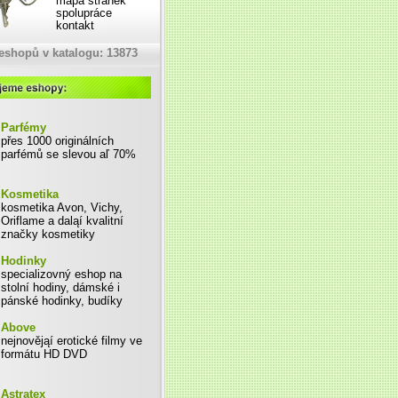
mapa stránek
spolupráce
kontakt
eshopů v katalogu: 13873
Parfémy
přes 1000 originálních
parfémů se slevou aľ 70%
Kosmetika
kosmetika Avon, Vichy,
Oriflame a daląí kvalitní
značky kosmetiky
Hodinky
specializovný eshop na
stolní hodiny, dámské i
pánské hodinky, budíky
Above
nejnovějąí erotické filmy ve
formátu HD DVD
Astratex