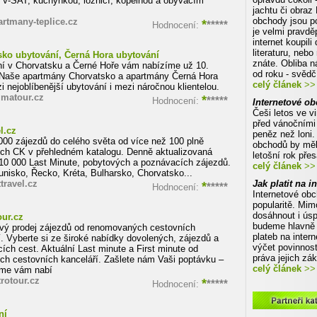
TV-SAT, kuchyňkou, ložnicí, kopelnou a obývacím
jachtu či obraz
obchody jsou po
rtmany-teplice.cz
*
*****
Hodnocení:
je velmi pravdě
internet koupil
literaturu, neb
sko ubytování, Černá Hora ubytování
znáte. Obliba n
í v Chorvatsku a Černé Hoře vám nabízíme už 10.
od roku - svědč
Naše apartmány Chorvatsko a apartmány Černá Hora
celý článek
>> 
i nejoblíbenější ubytování i mezi náročnou klientelou.
matour.cz
*
*****
Hodnocení:
Internetové ob
Češi letos ve vi
před vánočními 
l.cz
peněz než loni.
000 zájezdů do celého světa od více než 100 plně
obchodů by měl
ých CK v přehledném katalogu. Denně aktualizovaná
letošní rok pře
10 000 Last Minute, pobytových a poznávacích zájezdů.
celý článek
>> 
unisko, Řecko, Kréta, Bulharsko, Chorvatsko...
ravel.cz
*
Jak platit na i
*****
Hodnocení:
Internetové obc
popularitě. Mim
dosáhnout i ús
ur.cz
budeme hlavně
ový prodej zájezdů od renomovaných cestovních
plateb na inte
í. Vyberte si ze široké nabídky dovolených, zájezdů a
výčet povinnost
ích cest. Aktuální Last minute a First minute od
práva jejich zá
ých cestovních kanceláří. Zašlete nám Vaši poptávku –
celý článek
>> 
íme vám nabí
rotour.cz
*
*****
Hodnocení:
Partneoi katalogu Eshop-centru
ní