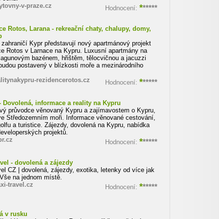
tovny-v-praze.cz
*
*****
Hodnocení:
e Rotos, Larana - rekreační chaty, chalupy, domy,
p
v zahraničí Kypr představují nový apartmánový projekt
e Rotos v Larnace na Kypru. Luxusní apartmány na
 lagunovým bazénem, hřištěm, tělocvičnou a jacuzzi
budou postavený v blízkosti moře a mezinárodního
itynakypru-rezidencerotos.cz
*
*****
Hodnocení:
- Dovolená, informace a reality na Kypru
ový průvodce věnovaný Kypru a zajímavostem o Kypru,
ve Středozemním moři. Informace věnované cestování,
 golfu a turistice. Zájezdy, dovolená na Kypru, nabídka
eveloperských projektů.
r.cz
*
*****
Hodnocení:
vel - dovolená a zájezdy
el CZ | dovolená, zájezdy, exotika, letenky od více jak
Vše na jednom místě.
i-travel.cz
*
*****
Hodnocení:
á v rusku