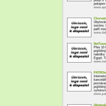
pobyt s 
pokejem
www.apa
Chorvat
Ubytován
sezónu. 
patří mez
www.dal
NetTrave
Přes 10 
pojištěn
nabídka 
Egypt, T
www.nett
PATROto
Internet
kancelář
poznávac
pojištěn
vyhotov
www.pat
Ubytová