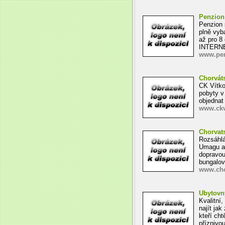
Penzion
Penzion 
plně vyb
až pro 8
INTERNE
www.pen
Chorvát
CK Vítko
pobyty v
objednat
www.ckv
Chorvat
Rozsáhlá
Umagu až
dopravou
bungalov
www.cho
Ubytovn
Kvalitní
najít jak
kteří cht
příznivo