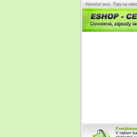
Vánoční sms
Tipy na váno
Dovolená, zájezdy last i first minute, eurovíkendy - Eshop-ce
Pomáháme 
V našem kat