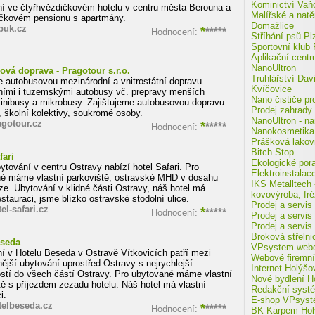
Kominictví Vaň
í ve čtyřhvězdičkovém hotelu v centru města Berouna a
Malířské a natě
ičkovém pensionu s apartmány.
Domažlice
uk.cz
*
*****
Hodnocení:
Stříhání psů Pl
Sportovní klub
Aplikační cent
NanoUltron
vá doprava - Pragotour s.r.o.
Truhlářství Dav
 autobusovou mezinárodní a vnitrostátní dopravu
Kvíčovice
ními i tuzemskými autobusy vč. prepravy menších
Nano čističe p
inibusy a mikrobusy. Zajištujeme autobusovou dopravu
Prodej zahrady
, školní kolektivy, soukromé osoby.
NanoUltron - n
gotour.cz
*
*****
Hodnocení:
Nanokosmetika 
Prášková lakov
Bitch Stop
fari
Ekologické pora
ytování v centru Ostravy nabízí hotel Safari. Pro
Elektroinstalac
é máme vlastní parkoviště, ostravské MHD v dosahu
IKS Metalltech 
ze. Ubytování v klidné části Ostravy, náš hotel má
kovovýroba, fr
estauraci, jsme blízko ostravské stodolní ulice.
Prodej a servis
l-safari.cz
*
*****
Hodnocení:
Prodej a servis
Prodej a servis
Broková střelni
eseda
VPsystem webde
í v Hotelu Beseda v Ostravě Vítkovicích patří mezi
Webové firemní
nější ubytování uprostřed Ostravy s nejrychlejší
Internet Holýšo
stí do všech částí Ostravy. Pro ubytované máme vlastní
Nové bydlení H
tě s příjezdem zezadu hotelu. Náš hotel má vlastní
Redakční syst
i.
E-shop VPsys
elbeseda.cz
*
*****
Hodnocení:
BK Karpem Hol