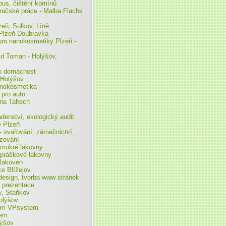
ous, čištění komínů
račské práce - Malba Flachs
zeň, Sulkov, Líně
 Plzeň Doubravka
rum nanokosmetiky Plzeň -
id Toman - Holýšov,
ro domácnost
 Holýšov
anokosmetika
pro auto
na Taltech
denství, ekologický audit
e Plzeň
- svařování, zámečnictví,
ézování
 mokré lakovny
 práškové lakovny
 lakoven
ce Blížejov
sign, tvorba www stránek
 prezentace
v, Staňkov
olýšov
ém VPsystem
tem
ýšov