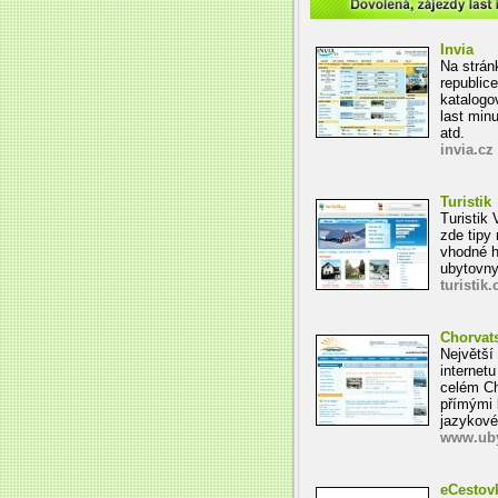
Dovolená, zájezdy last 
Invia
Na strán
republic
katalogo
last min
atd.
invia.cz
Turistik
Turistik
zde tipy
vhodné ho
ubytovny
turistik.
Chorvat
Největší
internetu
celém C
přímými 
jazykové
www.uby
eCestov