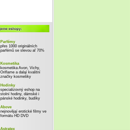
Parfémy
přes 1000 originálních
parfémů se slevou aľ 70%
Kosmetika
kosmetika Avon, Vichy,
Oriflame a daląí kvalitní
značky kosmetiky
Hodinky
specializovný eshop na
stolní hodiny, dámské i
pánské hodinky, budíky
Above
nejnovějąí erotické filmy ve
formátu HD DVD
Astratex