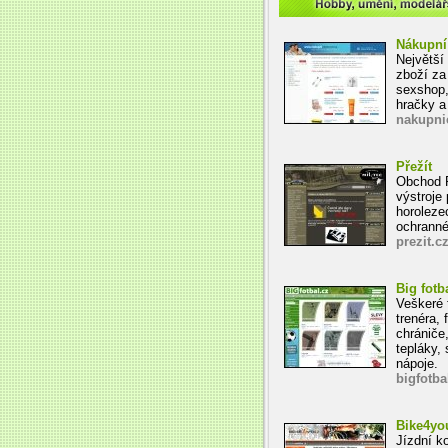
Hobby, umění, modelářs
Nákupní
Největší
zboží za
sexshop,
hračky a
nakupni
Přežít
Obchod P
výstroje 
horoleze
ochranné
prezit.c
Big fotb
Veškeré 
trenéra, 
chrániče,
tepláky, 
nápoje.
bigfotba
Bike4yo
Jízdní ko