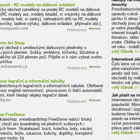
lenochy
osit - RC modely na dálkové ovládání
Prostřednictvím
ický obchod zaměřený na prodej RC modelů na dálkové
opravdu cokoli 
 (RC modely aut, modely letadel, rc vrtulníky na dálkové
jachtu či obraz
, modely lodí, rc tanky), náhradních dílů na RC modely
obchody jsou po
svíčky, laděné výfuky, dálkové ovládání, přijímače atd.),
je velmi pravdě
composit.com
**
****
Hodnocení:
internet koupil
literaturu, neb
znáte. Obliba n
orm Art Shop
od roku - svědč
ový obchod s uměleckými dárkovými předměty s
celý článek
>> 
u psích plemen. Sošky, emblémy, klíčenky, bižutérie a
lšího od 224 plemen psů. Přijďte si k nám vybrat svého
Internetové ob
zlíčka.
Češi letos ve vi
p.milansorm.cz
*
*****
Hodnocení:
před vánočními 
peněz než loni.
obchodů by měl
ovy legrační a informační tabulky
letošní rok pře
lbrechtových legračních a informačních tabulek. Oblíbené
celý článek
>> 
ezi majiteli nemovitostí, provozoven či řidiči automobilů
dmi, kteří hledají nějaký legrační dárek.
Jak platit na i
lky.eu
*
Internetové obc
*****
Hodnocení:
popularitě. Mim
dosáhnout i ús
budeme hlavně
op FreeDome
plateb na inte
skateshop, snowboardshop FreeDome nabízí široký
výčet povinnost
t zboží pro boardriding od předních světových i
práva jejich zá
ch firem. Skateboard, truck, kolečka, boty, vázání,
celý článek
>> 
rániče, brýle, rukavice, kulichy, doplňky, kompletní
 pro muže, že