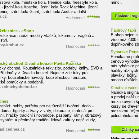
ssová kola, městská kola, freeride kola, freestyle kola,
mincí.
- jízdní kola Apache, jízdní kola Rock Machine, jízdní
rior, jízdní kola Giant, jízdní kola Acstar a další.
Poslední registrované eshopy v
u.cz
*****
*
Hodnocení:
Papírový tapír
železnice - eShop
E-shop nejen s
eleznice nabízí modely vláčků, lokomotiv, vagónů a
více než 2000 d
ství.
doplňkového zbo
vy-krahut.cz
***
***
Hodnocení:
Rybarske Potre
Ponúkame profe
cenovo výhodné
ický obchod Divadla kouzel Pavla Kožíška
nás rybárske pr
cký obchod. Kouzelnické rekvizity, potřeby, knihy, DVD a
háčiky rôznych 
Předměty z Divadla kouzel. Najdete zde triky pro
plaváky, bójky,
íky, kouzelnické návody, kouzelnickou literaturu,
mnoho ďalších r
cké pomůcky a podobně.
zelnickyobchod.cz
***
***
Kreativní work
Hodnocení:
Nabídka originá
a prodej naší u
 dnes
mozaikových šp
abízí: hobby potřeby pro nejrůznější tvoření, dodo –
kurzy se dřeve
 doma, figurky a tvary z vaty, dekorace, materiál pro
mozaikou. Výro
ní, hračky tradiční i novodobé, pasparty, rámy, obrazový
polodrahokamů.
systém a předměty tradiční lidové kultury např. dudy,
Články na téma: eshopy:
radicednes.cz
***
***
Hodnocení:
Nákupy na inte