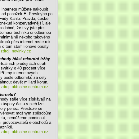
 internetu můžete nakoupit
- od ponožek E. Presleyho po
 Fridy Kahlo. Pravda, české
někud konzervativnější, ale
podobné, že i vy jste přes
i domácí techniku či odbornou
o minimálně někoho takového
ákupů přes internet roste rok
í o tom stamilionové obraty.
zdroj: novinky.cz
chody hlásí rekordní tržby
rtuálních prodejnách utratí
svátky o 40 procent více
 Příjmy internetových
y podle odborníků za celý
sáhnout devět miliard korun.
zdroj: aktualne.centrum.cz
nternetu?
hody stále více získávají na
o úspory času v nich lze
pory peněz. Přestože se
 věnovat možným způsobům
rnetu, nemůžeme pominout
í provozovatelů e-obchodů a
kazníků.
zdroj: aktualne.centrum.cz