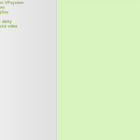
ém VPsystem
tem
ýšov
í dárky
ická videa