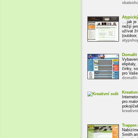
skatesh
Atypick
....jak j
nežijí je
užívat ži
(outdoor
atypsho
Domafit 
Vybavení 
elipitaly
činky, so
pro Vaše
domafit-
Kreativn
Interneto
pro malo
pokojíče
kreativn
Trapper.
Nabízíme
Smith an