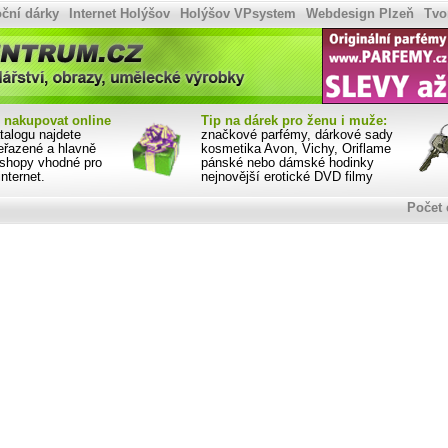
ční dárky
Internet Holýšov
Holýšov VPsystem
Webdesign Plzeň
Tvo
p-centrum.cz
nakupovat online
Tip na dárek pro ženu i muže:
alogu najdete
značkové parfémy, dárkové sady
eřazené a hlavně
kosmetika Avon, Vichy, Oriflame
eshopy vhodné pro
pánské nebo dámské hodinky
nternet.
nejnovější erotické DVD filmy
Počet 