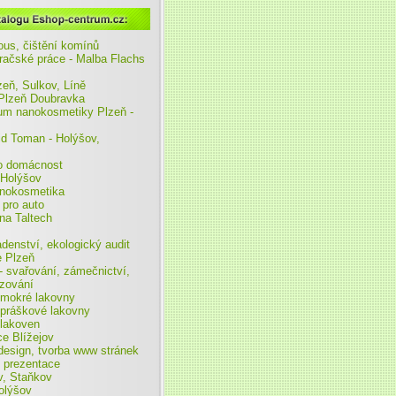
m.cz :
ous, čištění komínů
račské práce - Malba Flachs
zeň, Sulkov, Líně
 Plzeň Doubravka
rum nanokosmetiky Plzeň -
id Toman - Holýšov,
ro domácnost
 Holýšov
anokosmetika
pro auto
na Taltech
denství, ekologický audit
e Plzeň
- svařování, zámečnictví,
ézování
 mokré lakovny
 práškové lakovny
 lakoven
ce Blížejov
sign, tvorba www stránek
 prezentace
v, Staňkov
olýšov