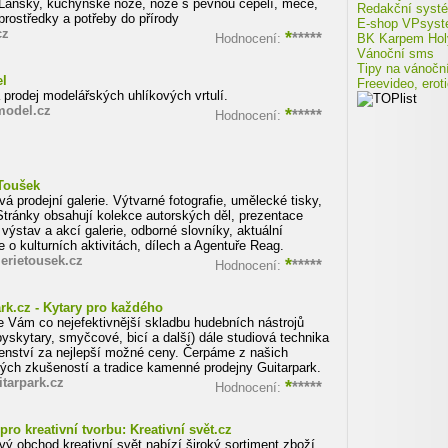
Lansky, kuchyňské nože, nože s pevnou čepelí, meče,
Redakční syst
prostředky a potřeby do přírody
E-shop VPsys
cz
*
*****
Hodnocení:
BK Karpem Hol
Vánoční sms
Tipy na vánočn
l
Freevideo, erot
 prodej modelářských uhlíkových vrtulí.
odel.cz
*
*****
Hodnocení:
 Toušek
vá prodejní galerie. Výtvarné fotografie, umělecké tisky,
 Stránky obsahují kolekce autorských děl, prezentace
 výstav a akcí galerie, odborné slovníky, aktuální
 o kulturních aktivitách, dílech a Agentuře Reag.
erietousek.cz
*
*****
Hodnocení:
rk.cz - Kytary pro každého
 Vám co nejefektivnější skladbu hudebních nástrojů
byskytary, smyčcové, bicí a další) dále studiová technika
šenství za nejlepší možné ceny. Čerpáme z našich
tých zkušeností a tradice kamenné prodejny Guitarpark.
tarpark.cz
*
*****
Hodnocení:
pro kreativní tvorbu: Kreativní svět.cz
vý obchod kreativní svět nabízí široký sortiment zboží