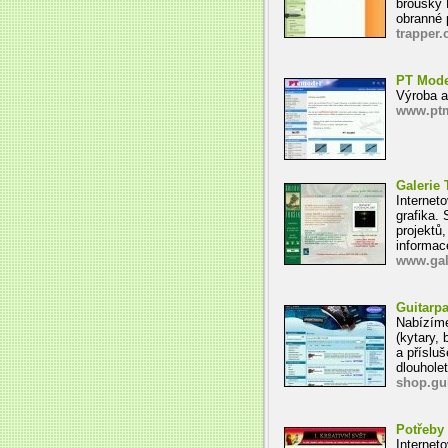
brousky 
obranné 
trapper.
PT Mode
Výroba a
www.ptm
Galerie
Interneto
grafika.
projektů,
informace
www.gal
Guitarpa
Nabízíme
(kytary, 
a příslu
dlouhole
shop.gui
Potřeby 
Interneto