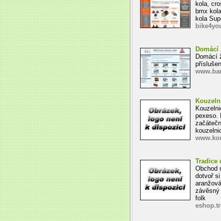
kola, cro
bmx kola 
kola Supe
bike4yo
Domácí 
Domácí ž
příslušen
www.bar
Kouzeln
Kouzelni
pexeso. 
začátečn
kouzelni
www.kou
Tradice
Obchod n
dotvoř si
aranžová
závěsný 
folk
eshop.t