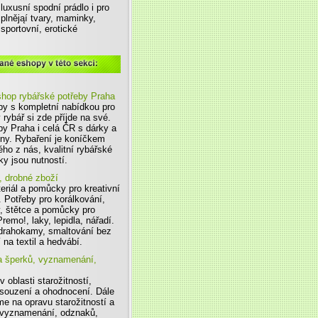
luxusní spodní prádlo i pro
plnějąí tvary, maminky,
sportovní, erotické
 sekci
shop rybářské potřeby Praha
by s kompletní nabídkou pro
 rybář si zde příjde na své.
y Praha i celá ČR s dárky a
ny. Rybaření je koníčkem
ého z nás, kvalitní rybářské
ky jsou nutností.
y, drobné zboží
riál a pomůcky pro kreativní
. Potřeby pro korálkování,
, štětce a pomůcky pro
Premo!, laky, lepidla, nářadí.
odrahokamy, smaltování bez
 na textil a hedvábí.
a šperků, vyznamenání,
oblasti starožitností,
osouzení a ohodnocení. Dále
me na opravu starožitností a
 vyznamenání, odznaků,