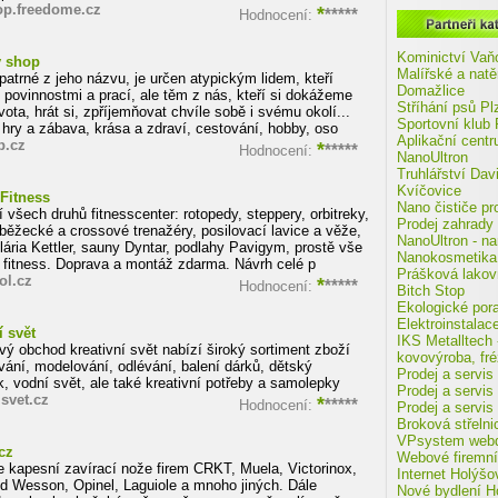
op.freedome.cz
*
*****
Hodnocení:
Partneoi katalogu Eshop-centru
Kominictví Vaň
ý shop
Malířské a natě
e patrné z jeho názvu, je určen atypickým lidem, kteří
Domažlice
n povinnostmi a prací, ale těm z nás, kteří si dokážeme
Stříhání psů Pl
vota, hrát si, zpříjemňovat chvíle sobě i svému okolí...
Sportovní klub
, hry a zábava, krása a zdraví, cestování, hobby, oso
Aplikační cent
p.cz
*
*****
Hodnocení:
NanoUltron
Truhlářství Dav
Kvíčovice
Fitness
Nano čističe p
všech druhů fitnesscenter: rotopedy, steppery, orbitreky,
Prodej zahrady
, běžecké a crossové trenažéry, posilovací lavice a věže,
NanoUltron - n
lária Kettler, sauny Dyntar, podlahy Pavigym, prostě vše
Nanokosmetika 
 fitness. Doprava a montáž zdarma. Návrh celé p
Prášková lakov
ol.cz
*
*****
Hodnocení:
Bitch Stop
Ekologické pora
Elektroinstalac
í svět
IKS Metalltech 
vý obchod kreativní svět nabízí široký sortiment zboží
kovovýroba, fr
vání, modelování, odlévání, balení dárků, dětský
Prodej a servis
k, vodní svět, ale také kreativní potřeby a samolepky
Prodej a servis
isvet.cz
*
*****
Hodnocení:
Prodej a servis
Broková střelni
VPsystem webde
cz
Webové firemní
 kapesní zavírací nože firem CRKT, Muela, Victorinox,
Internet Holýšo
d Wesson, Opinel, Laguiole a mnoho jiných. Dále
Nové bydlení H