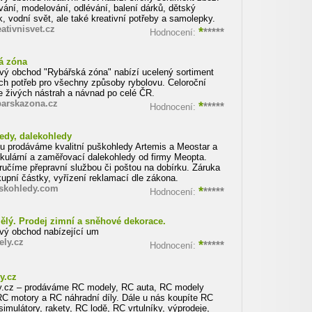
vání, modelování, odlévání, balení dárků, dětský
, vodní svět, ale také kreativní potřeby a samolepky.
ativnisvet.cz
*
*****
Hodnocení:
á zóna
ový obchod "Rybářská zóna" nabízí ucelený sortiment
ch potřeb pro všechny způsoby rybolovu. Celoroční
ce živých nástrah a návnad po celé ČR.
arskazona.cz
*
*****
Hodnocení:
edy, dalekohledy
u prodáváme kvalitní puškohledy Artemis a Meostar a
okulární a zaměřovací dalekohledy od firmy Meopta.
ručíme přepravní službou či poštou na dobírku. Záruka
kupní částky, vyřízení reklamací dle zákona.
skohledy.com
*
*****
Hodnocení:
ělý. Prodej zimní a sněhové dekorace.
ový obchod nabízející um
ely.cz
*
*****
Hodnocení:
y.cz
.cz – prodáváme RC modely, RC auta, RC modely
 RC motory a RC náhradní díly. Dále u nás koupíte RC
simulátory, rakety, RC lodě, RC vrtulníky, výprodeje,