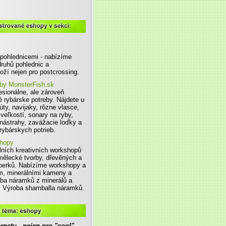
 sekci
 pohlednicemi - nabízíme
ruhů pohlednic a
ží nejen pro postcrossing.
by MonsterFish.sk
sionálne, ale zároveň
 rybárske potreby. Nájdete u
úty, navijaky, rôzne vlasce,
veľkostí, sonary na ryby,
 nástrahy, zavážacie loďky a
ybárskych potrieb.
shopy
lních kreativních workshopů
mělecké tvorby, dřevěných a
erků. Nabízíme workshopy a
m, minerálními kameny a
ba náramků z minerálů a
 Výroba shamballa náramků.
rnetu - nejen pro "cool"