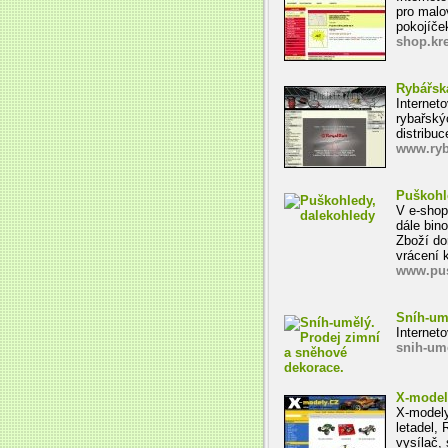
pro malo
pokojíček
shop.kre
Rybářsk
Internet
rybařský
distribu
www.ryb
Puškohl
V e-shop
dále bin
Zboží do
vrácení 
www.pu
Sníh-um
Internet
snih-um
X-model
X-modely
letadel,
vysílač, 