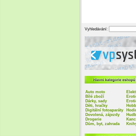
Vyhledávání:
VPsystem e-shop na míru
Hlavní kategorie eshop
Auto moto
Elekt
Bílé zboží
Erot
Dárky, sady
Eroti
Děti, hračky
Hobb
Digitální fotoaparáty
Hodi
Dovolená, zájezdy
Hudb
Drogerie
Kanc
Dům, byt, zahrada
Knihy