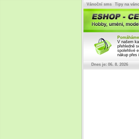
Vánoční sms
Tipy na váno
Hobby, umění, modelářství, obrazy, umělecké výrobky - Esho
Pomáháme 
V našem kat
přehledně s
spolehlivé 
nákup přes i
Dnes je: 06. 8. 2026