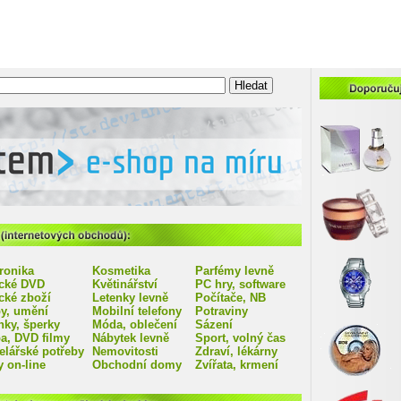
Doporučujeme eshopy:
ů (internetových obchodů):
ronika
Kosmetika
Parfémy levně
ické DVD
Květinářství
PC hry, software
cké zboží
Letenky levně
Počítače, NB
y, umění
Mobilní telefony
Potraviny
nky, šperky
Móda, oblečení
Sázení
a, DVD filmy
Nábytek levně
Sport, volný čas
elářské potřeby
Nemovitosti
Zdraví, lékárny
 on-line
Obchodní domy
Zvířata, krmení