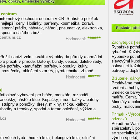
tví, obrazy, umělecké výrobky
 centrum
 internetový obchodní centrum v ČR. Statisíce položek
 nejlepší ceny. Hodinky, parfémy, kosmetika, zdraví,
Poslední tři schválené eshopy v
 spodní prádlo, nábytek, nářadí, pneumatiky, elektronika,
 spoustu dalšího zboží.
centrum.cz
******
Hodnocení:
Zachytej.cz | e
Rybářské potře
rybaření. Každý
Rybářské potřeb
řežít nabízí velmi kvalitní výrobky do přírody a armádní
slevovými kupó
pro přežití v přírodě. Batohy, bundy, čepice, dalekohledy,
oslovující každ
cké potřeby, kamuflážní potřeby, klobouky, kukly,
potřeby a doplň
 prostředky, oblečení vzor 95, pyrotechnika, zbraně.
z
*****
*
Hodnocení:
Bižuterie, dárk
Prodáváme mate
tvoření a hobby
al
umělecké barvy
fotbalové vybavení pro hráče, brankáře, rozhodčí,
malíře. Cernit, 
fanoušky, hřiště a klub. Kopačky, míče, tašky a batohy,
Minerály a pol
 stulpny a ponožky, dresy, mikiny, trička, kalhoty,
pícky, malování
shortky a trenýrky, spodní a termo oblečení, výživa a
Primak - Výrob
l.cz
*****
odznaků
*
Hodnocení:
Poradíme Vám v 
sběratelství, p
u
se specializuje
la všech typů - horská kola, trekingová kola, silniční
výrobu šperků,