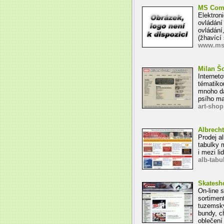
MS Comp
Elektron
ovládání
ovládání
(žhavící 
www.ms
Milan Š
Internet
tématiko
mnoho da
psího ma
art-sho
Albrecht
Prodej a
tabulky m
i mezi li
alb-tabu
Skatesh
On-line 
sortimen
tuzemský
bundy, ch
oblečení